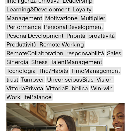
Intelligenza emotiva
Leadership
Learning&Development
Loyalty
Management
Motivazione
Multiplier
Performance
PersonalDevelopment
PesonalDevelopment
Priorità
proattività
Produttività
Remote Working
RemoteCollaboration
responsabilità
Sales
Sinergia
Stress
TalentManagement
Tecnologia
The7Habits
TimeManagement
trust
Turnover
UnconsciousBias
Vision
VittoriaPrivata
VittoriaPubblica
Win-win
WorkLifeBalance