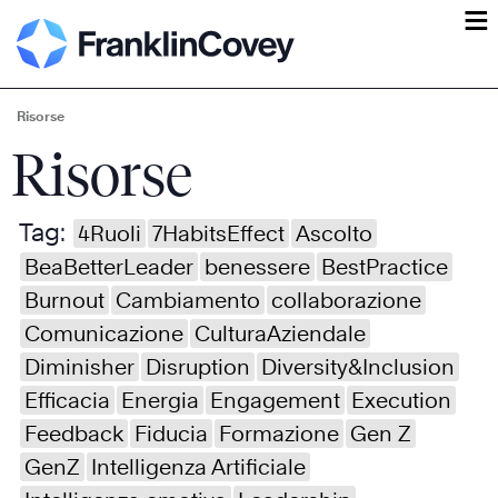
ĕ
Risorse
Risorse
Tag:
4Ruoli
7HabitsEffect
Ascolto
BeaBetterLeader
benessere
BestPractice
Burnout
Cambiamento
collaborazione
Comunicazione
CulturaAziendale
Diminisher
Disruption
Diversity&Inclusion
Efficacia
Energia
Engagement
Execution
Feedback
Fiducia
Formazione
Gen Z
GenZ
Intelligenza Artificiale