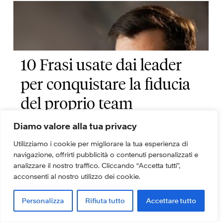
10 Frasi usate dai leader
per conquistare la fiducia
del proprio team
Whitepaper
Diamo valore alla tua privacy
Tag: :
BeaBetterLeader
|
Comunicazione
|
Fiducia
La costruzione di una cultura
Utilizziamo i cookie per migliorare la tua esperienza di
fondata sulla fiducia inizia con un
navigazione, offrirti pubblicità o contenuti personalizzati e
vocabolario condiviso di frasi
analizzare il nostro traffico. Cliccando “Accetta tutti”,
acconsenti al nostro utilizzo dei cookie.
semplici ma potenti, che i leader
usano per ringraziare, mostrare
Personalizza
Rifiuta tutto
Accettare tutto
empatia e fornire sostegno.