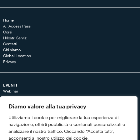
Home
All Access Pass
Corsi
I Nostri Servizi
Contatti
Chi siamo
Global Location
Privacy
EVENTI
Webinar
RISORSE
Diamo valore alla tua privacy
Articoli
Libri
Utilizziamo i cookie per migliorare la tua esperienza di
Tool
navigazione, offrirti pubblicità o contenuti personalizzati e
Video
analizzare il nostro traffico. Cliccando “Accetta tutti”,
Whitepaper
acconsenti al nostro utilizzo dei cookie.