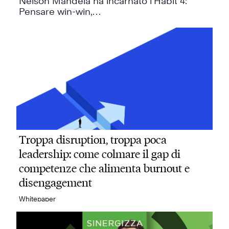
Nelson Mandela ha incarnato l’Habit 4:
Pensare win-win,…
Troppa disruption, troppa poca
leadership: come colmare il gap di
competenze che alimenta burnout e
disengagement
Whitepaper
Quando il cambiamento accelera, i team
non hanno…