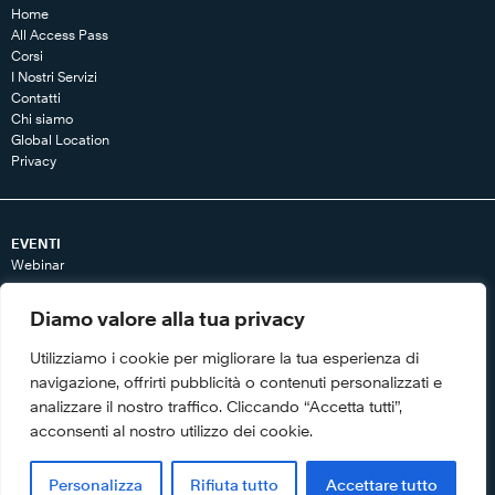
Home
All Access Pass
Corsi
I Nostri Servizi
Contatti
Chi siamo
Global Location
Privacy
EVENTI
Webinar
RISORSE
Diamo valore alla tua privacy
Articoli
Libri
Utilizziamo i cookie per migliorare la tua esperienza di
Tool
navigazione, offrirti pubblicità o contenuti personalizzati e
Video
analizzare il nostro traffico. Cliccando “Accetta tutti”,
Whitepaper
acconsenti al nostro utilizzo dei cookie.
Personalizza
Rifiuta tutto
Accettare tutto
© Copyright 2018. Franklin Covey Co. All rights reserved.