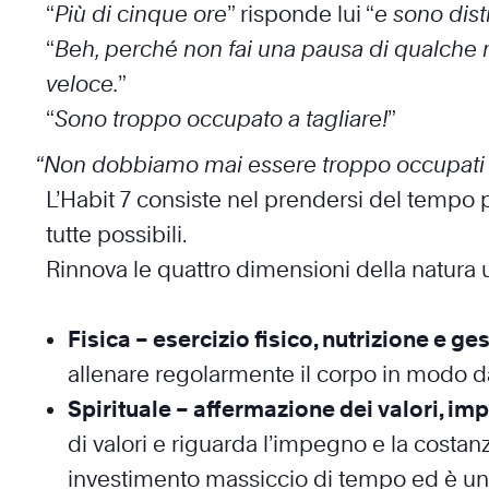
“
Più di cinque ore
” risponde lui “
e sono dist
“
Beh, perché non fai una pausa di qualche m
veloce.
”
“
Sono troppo occupato a tagliare!
”
“Non dobbiamo mai essere troppo occupati a ta
L’Habit 7 consiste nel prendersi del tempo p
tutte possibili.
Rinnova le quattro dimensioni della natura u
Fisica – esercizio fisico, nutrizione e ge
allenare regolarmente il corpo in modo da p
Spirituale – affermazione dei valori, i
di valori e riguarda l’impegno e la costanza
investimento massiccio di tempo ed è un’a