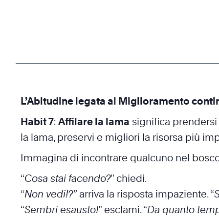
L’Abitudine legata al Miglioramento conti
Habit 7
:
Affilare la lama
significa prendersi 
la lama, preservi e migliori la risorsa più im
Immagina di incontrare qualcuno nel bosco 
“
Cosa stai facendo?
” chiedi.
“
Non vedi!?”
arriva la risposta impaziente. “
S
“
Sembri esausto!
” esclami. “
Da quanto tempo