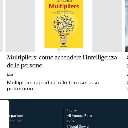
Multipliers: come accendere l’intelligenza
delle persone
Libri
Multipliers ci porta a riflettere su cosa
potremmo…
EY
Home
clusive partner
All Access Pass
le MilanoFiori
Corsi
o F3
I Nostri Servizi