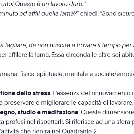
rutto! Questo è un lavoro duro.
”
inuto ed affili quella lama?
” chiedi. “
Sono sicuro
gliare, da non riuscire a trovare il tempo per af
er affilare la lama. Essa circonda le altre sei ab
mana: fisica, spirituale, mentale e sociale/emoti
stione dello stress
. L’essenza del rinnovamento de
reservare e migliorare le capacità di lavorare, ad
mpegno, studio e meditazione
. Questa dimensione
 profusi nel rispettarli. Si riferisce ad una sfera 
ttività che rientra nel Quadrante 2.