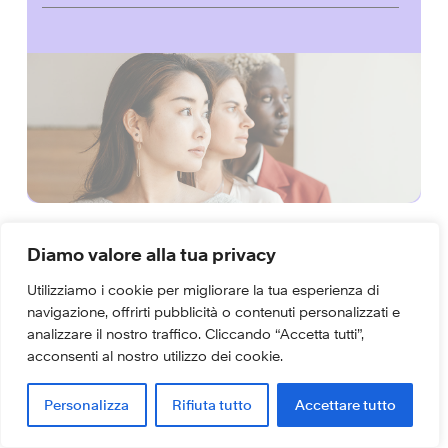
Multipliers: Come i
Diamo valore alla tua privacy
migliori leader
Utilizziamo i cookie per migliorare la tua esperienza di
navigazione, offrirti pubblicità o contenuti personalizzati e
accendono l’intelligenza
analizzare il nostro traffico. Cliccando “Accetta tutti”,
acconsenti al nostro utilizzo dei cookie.
delle persone
Personalizza
Rifiuta tutto
Accettare tutto
Gio 11 Mar 21
H 16:00 - 17:00
|