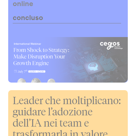
online
concluso
Leader che moltiplicano:
guidare l’adozione
dell’IA nei team e
trasformarla in valore