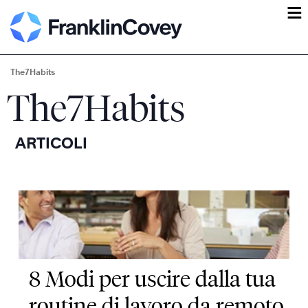
ĕ
The7Habits
The7Habits
ARTICOLI
8 Modi per uscire dalla tua
routine di lavoro da remoto