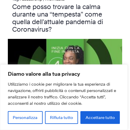
Come posso trovare la calma
durante una “tempesta” come
quella dell’attuale pandemia di
Coronavirus?
The 7 Habits Coach:
Diamo valore alla tua privacy
Utilizziamo i cookie per migliorare la tua esperienza di
Episodio 4
navigazione, offrirti pubblicità o contenuti personalizzati e
analizzare il nostro traffico. Cliccando “Accetta tutti”,
Video
Tag: :
Leadership
|
The7Habits
acconsenti al nostro utilizzo dei cookie.
Lascia la tua eredità: l’habit della
vision personale
Personalizza
Rifiuta tutto
Accettare tutto