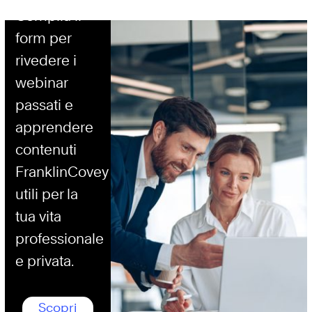
Compila il
form per
rivedere i
webinar
passati e
apprendere
contenuti
FranklinCovey
utili per la
tua vita
professionale
e privata.
Scopri