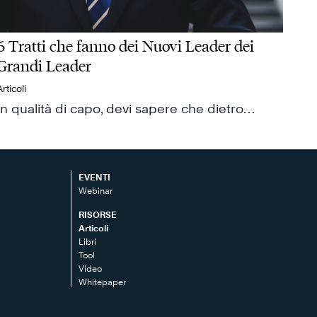
6 Tratti che fanno dei Nuovi Leader dei
Grandi Leader
Articoli
In qualità di capo, devi sapere che dietro…
EVENTI
Webinar
RISORSE
Articoli
Libri
Tool
Video
Whitepaper