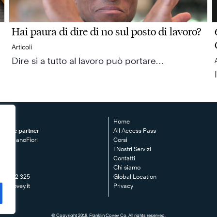
Hai paura di dire di no sul posto di lavoro?
Articoli
Dire sì a tutto al lavoro può portare…
EY
Home
clusive partner
All Access Pass
le MilanoFiori
Corsi
o F3
I Nostri Servizi
57
Contatti
Chi siamo
2 80672 325
Global Location
klincovey.it
Privacy
© Copyright 2018. Franklin Covey Co. All rights reserved.