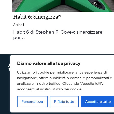
Habit 6: Sinergizza®
Articoli
Habit 6 di Stephen R. Covey: sinergizzare
per…
Diamo valore alla tua privacy
FRANKLINCOV
Cegos Italia ex
Utilizziamo i cookie per migliorare la tua esperienza di
Centro Direziona
navigazione, offrirti pubblicità o contenuti personalizzati e
Strada 1 Palazz
Assago (MI) 200
analizzare il nostro traffico. Cliccando “Accetta tutti”,
Servizio Clienti
acconsenti al nostro utilizzo dei cookie.
Telefono: +39 0
Email:
info@fran
Personalizza
Rifiuta tutto
Accettare tutto