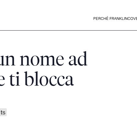
PERCHÉ FRANKLINCOV
i un nome ad
 ti blocca
ts