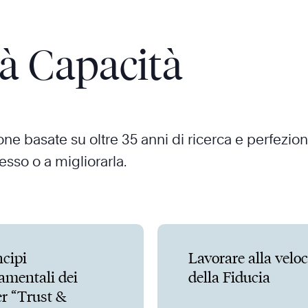
tà Capacità
ne basate su oltre 35 anni di ricerca e perfezion
sso o a migliorarla.
ncipi
Lavorare alla veloc
amentali dei
della Fiducia
er “Trust &