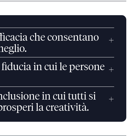
’efficacia che consentano
+
meglio.
fiducia in cui le persone
+
clusione in cui tutti si
+
rosperi la creatività.