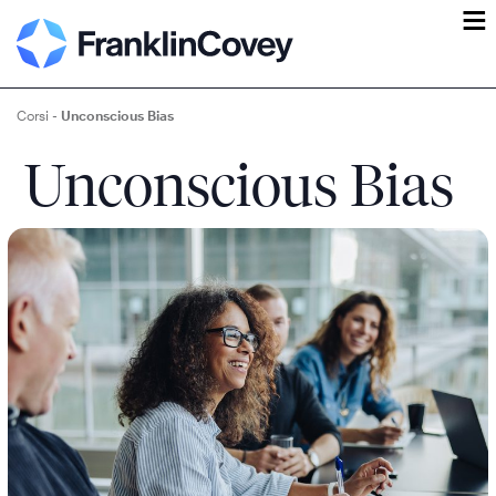
ĕ
Corsi
-
Unconscious Bias
Unconscious Bias