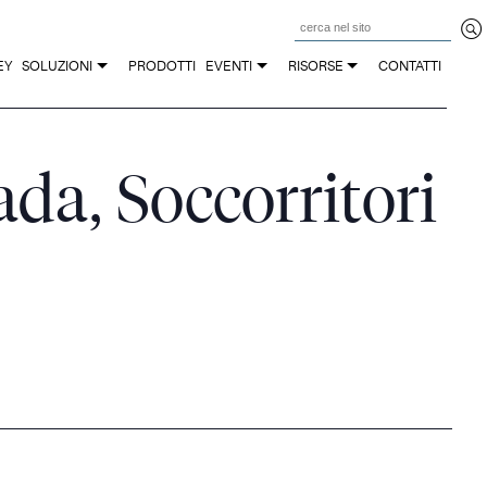
Z
EY
SOLUZIONI
PRODOTTI
EVENTI
RISORSE
CONTATTI
da, Soccorritori