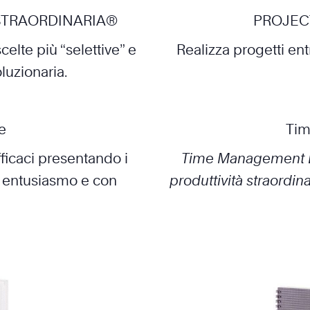
 STRAORDINARIA®
PROJEC
elte più “selettive” e
Realizza progetti ent
luzionaria.
e
Tim
ficaci presentando i
Time Management Es
d entusiasmo e con
produttività straordin