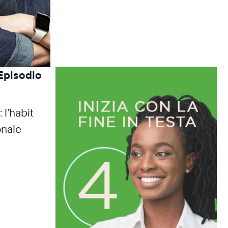
 Episodio
 l’habit
onale