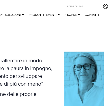
Z
EY
SOLUZIONI
PRODOTTI
EVENTI
RISORSE
CONTATTI
e rallentare in modo
are la paura in impegno,
ento per sviluppare
are di più con meno”.
one delle proprie